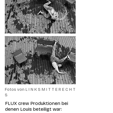
Fotos von L I N K S M I T T E R E C H T
S
FLUX crew Produktionen bei
denen Louis beteiligt war: