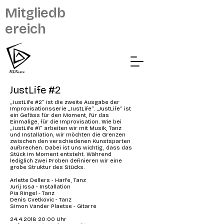
Mitgliedb
ereich
JustLife #2
„JustLife #2“ ist die zweite Ausgabe der
Improvisationsserie „JustLife“. „JustLife“ ist
ein Gefäss für den Moment, für das
Einmalige, für die Improvisation. Wie bei
„JustLife #1“ arbeiten wir mit Musik, Tanz
und Installation, wir möchten die Grenzen
zwischen den verschiedenen Kunstsparten
aufbrechen. Dabei ist uns wichtig, dass das
Stück im Moment entsteht. Während
lediglich zwei Proben definieren wir eine
grobe Struktur des Stücks.
Arlette Dellers - Harfe, Tanz
Jurij Issa - Installation
Pia Ringel - Tanz
Denis Cvetkovic - Tanz
Simon Vander Plaetse - Gitarre
24.4.2018 20
:00 Uhr