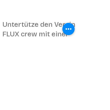
Untertütze den Verein
FLUX crew mit einer
Spende via TWINT
oder werde
Gönner*in
Der Verein FLUX crew
ist steuerbefreit.
Spenden