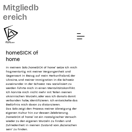
Mitgliedb
ereich
homeSICK of
home
In meinem Solo ‚homeSICK of home’ setze ich mich
fragmentartig mit meiner Vergangenheit und
Gegenwart in Bezug auf mein Herkunftsland, der
Ukraine, und meiner Immigration in die Schweiz
auseinander. In der Schweiz neu sozialisiert zu
werden führte mich in einen Mentalitätskonflikt.
Ich konnte mich nicht mehr mit Teilen meinen
ukrainischen Wurzeln, oder was ich damals damit
verbunden habe, identifizieren. Ich entwickelte das
Bedürfnis mich davon zu distanzieren.
Das Solo zeigt den Prozess meiner Abneigung der
eigenen Kultur hin zur dessen Zelebrierung.
‚homeSICK of home’ ist ein nostalgischer Versuch
wieder zu den eigenen Wurzeln zu finden und
Zufriedenheit in meinen Zustand vom ‚dazwischen
sein‘ zu finden.